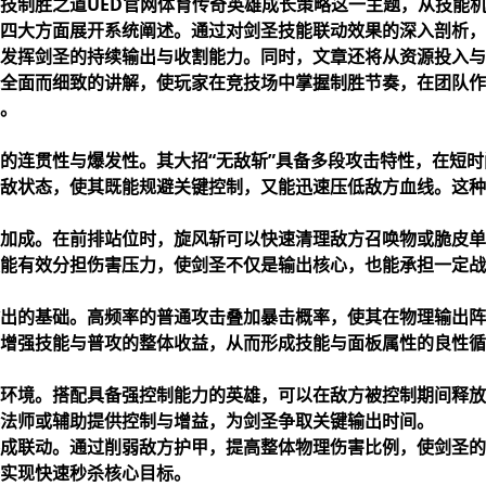
技制胜之道
UED官网体育
传奇英雄成长策略这一主题，从技能
四大方面展开系统阐述。通过对剑圣技能联动效果的深入剖析，
发挥剑圣的持续输出与收割能力。同时，文章还将从资源投入与
全面而细致的讲解，使玩家在竞技场中掌握制胜节奏，在团队作
。
的连贯性与爆发性。其大招“无敌斩”具备多段攻击特性，在短时
敌状态，使其既能规避关键控制，又能迅速压低敌方血线。这种
加成。在前排站位时，旋风斩可以快速清理敌方召唤物或脆皮单
能有效分担伤害压力，使剑圣不仅是输出核心，也能承担一定战
出的基础。高频率的普通攻击叠加暴击概率，使其在物理输出阵
增强技能与普攻的整体收益，从而形成技能与面板属性的良性循
环境。搭配具备强控制能力的英雄，可以在敌方被控制期间释放
法师或辅助提供控制与增益，为剑圣争取关键输出时间。
成联动。通过削弱敌方护甲，提高整体物理伤害比例，使剑圣的
实现快速秒杀核心目标。