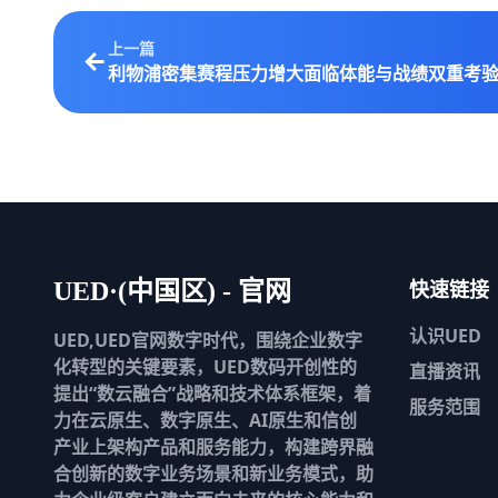
上一篇
利物浦密集赛程压力增大面临体能与战绩双重考
快速链接
UED·(中国区) - 官网
认识
UED
UED,UED官网数字时代，围绕企业数字
化转型的关键要素，UED数码开创性的
直播资讯
提出“数云融合”战略和技术体系框架，着
服务范围
力在云原生、数字原生、AI原生和信创
产业上架构产品和服务能力，构建跨界融
合创新的数字业务场景和新业务模式，助