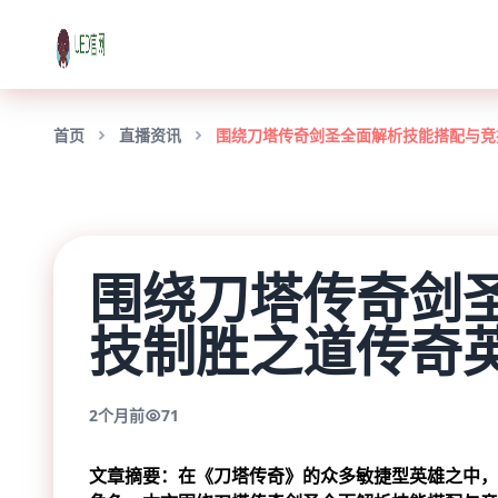
首页
直播资讯
围绕刀塔传奇剑圣全面解析技能搭配与竞
围绕刀塔传奇剑
技制胜之道传奇
2个月前
71
文章摘要：在《刀塔传奇》的众多敏捷型英雄之中，