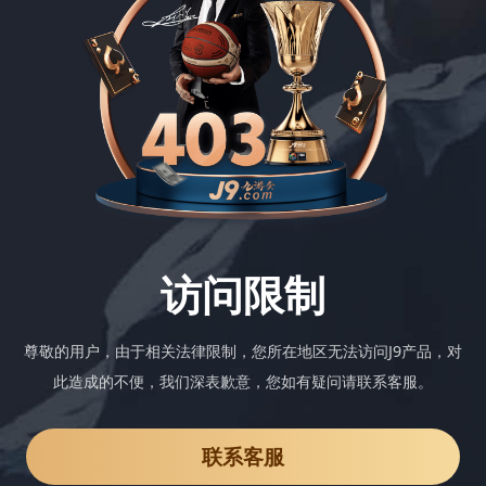
访问限制
尊敬的用户，由于相关法律限制，您所在地区无法访问J9产品，对
此造成的不便，我们深表歉意，您如有疑问请联系客服。
联系客服