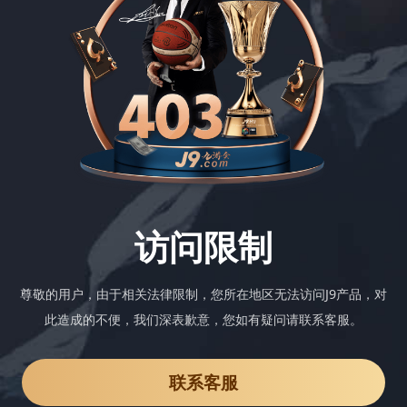
访问限制
尊敬的用户，由于相关法律限制，您所在地区无法访问J9产品，对
此造成的不便，我们深表歉意，您如有疑问请联系客服。
联系客服