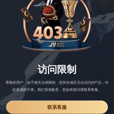
访问限制
尊敬的用户，由于相关法律限制，您所在地区无法访问J9产品，对
此造成的不便，我们深表歉意，您如有疑问请联系客服。
联系客服